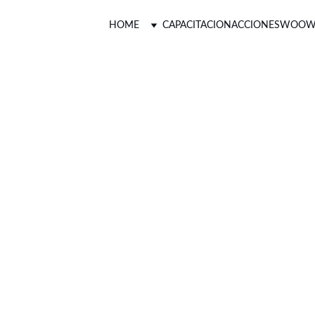
HOME
CAPACITACION
ACCIONES
WOOW
Woow
!
17 y 18 de Noviembre 2025 ONLINE